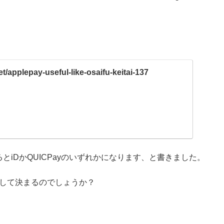
et/applepay-useful-like-osaifu-keitai-137
るとiDかQUICPayのいずれかになります、と書きました。
うにして決まるのでしょうか？