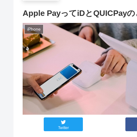
Apple PayってiDとQUIC
iPhone
Twitter