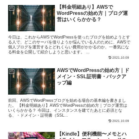
【料金明細あり】AWSで
IT
WordPressの始め方｜ブログ運
営はいくらかかる？
今日は、これからAWSでWordPressを使ったブログを始めようとす
る人で、どこのサーバを借りようか悩んでいる人のために、AWSで
個人ブログを運営するとどれくらい費用がかかるのか、一番気にな
る料金を公開して紹介しようと思います。 ...
2021.10.09
AWSでWordPressの始め方｜ド
IT
メイン・SSL証明書・バックア
ップ編
前回、AWSでWordPressブログを始める場合の基本編を書きまし
た。 【料金明細あり】AWSでWordPressの始め方｜ブログ運営は
いくらかかる？ 今回は、インスタンスを建てたあとに必須とな
る、・ドメイン・証明書（SSL...
2021.10.09
【Kindle】便利機能〜メモとハ
IT