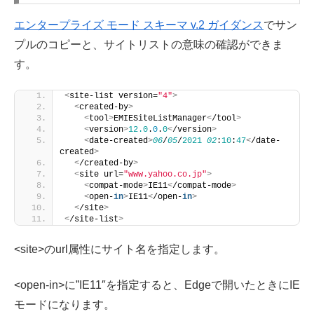
エンタープライズ モード スキーマ v.2 ガイダンス
でサン
プルのコピーと、サイトリストの意味の確認ができま
す。
<
site-list version=
"4"
>
<
created-by
>
<
tool
>
EMIESiteListManager
<
/tool
>
<
version
>
12.0
.
0
.
0
<
/version
>
<
date-created
>
06
/
05
/
2021
02
:
10
:
47
<
/date-
created
>
<
/created-by
>
<
site url=
"www.yahoo.co.jp"
>
<
compat-mode
>
IE11
<
/compat-mode
>
<
open-
in
>
IE11
<
/open-
in
>
<
/site
>
<
/site-list
>
<site>のurl属性にサイト名を指定します。
<open-in>に”IE11″を指定すると、Edgeで開いたときにIE
モードになります。